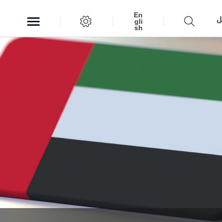
En
ل
gli
sh